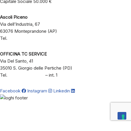
Capitale Sociale 50.000 €
Ascoli Piceno
Via dell’Industria, 67
63076 Monteprandone (AP)
Tel.
+39 333 2134045
OFFICINA TC SERVICE
Via Del Santo, 41
35010 S. Giorgio delle Pertiche (PD)
Tel.
+39 049 8803197
– int. 1
Facebook
Instagram
Linkedin
Informativa Privacy
–
Informativa Cookie
–
Preferenze Cookie
–
Designed by
Gusella
and developed by
Yuppy