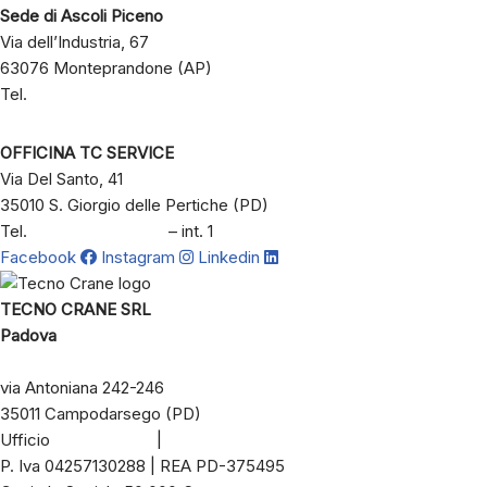
Sede di Ascoli Piceno
Via dell’Industria, 67
63076 Monteprandone (AP)
Tel.
+39 333 2134045
OFFICINA TC SERVICE
Via Del Santo, 41
35010 S. Giorgio delle Pertiche (PD)
Tel.
+39 049 8803197
– int. 1
Facebook
Instagram
Linkedin
TECNO CRANE SRL
Padova
via Antoniana 242-246
35011 Campodarsego (PD)
Ufficio
049 8803197
|
info@tecnocrane.it
P. Iva 04257130288 | REA PD-375495