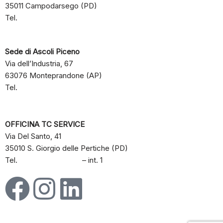
35011 Campodarsego (PD)
Tel.
+39 049 8803197
info@tecnocrane.it
Sede di Ascoli Piceno
Via dell’Industria, 67
63076 Monteprandone (AP)
Tel.
+39 333 2134045
OFFICINA TC SERVICE
Via Del Santo, 41
35010 S. Giorgio delle Pertiche (PD)
Tel.
+39 049 8803197
– int. 1
Informativa Privacy
–
Informativa Cookie
–
Preferenze Cookie