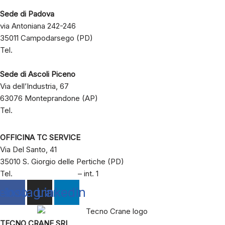
Sede di Padova
via Antoniana 242-246
35011 Campodarsego (PD)
Tel.
+39 049 8803197
info@tecnocrane.it
Sede di Ascoli Piceno
Via dell’Industria, 67
63076 Monteprandone (AP)
Tel.
+39 333 2134045
OFFICINA TC SERVICE
Via Del Santo, 41
35010 S. Giorgio delle Pertiche (PD)
Tel.
+39 049 8803197
– int. 1
ebook
Instagram
Linkedin
TECNO CRANE SRL