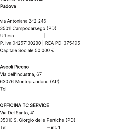
Padova
via Antoniana 242-246
35011 Campodarsego (PD)
Ufficio
049 8803197
|
info@tecnocrane.it
P. Iva 04257130288 | REA PD-375495
Capitale Sociale 50.000 €
Ascoli Piceno
Via dell’Industria, 67
63076 Monteprandone (AP)
Tel.
+39 333 2134045
OFFICINA TC SERVICE
Via Del Santo, 41
35010 S. Giorgio delle Pertiche (PD)
Tel.
+39 049 8803197
– int. 1