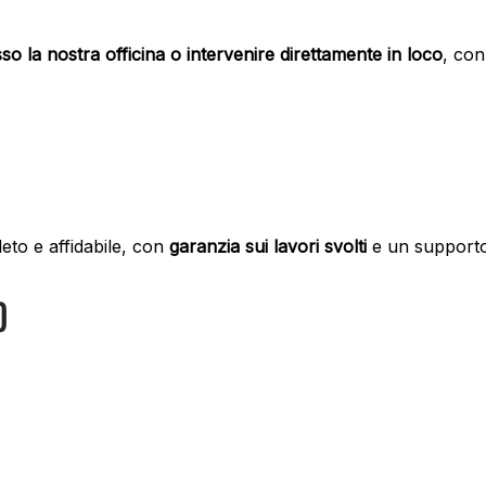
so la nostra officina o intervenire direttamente in loco
, con
eto e affidabile, con
garanzia sui lavori svolti
e un supporto
O
Service, informazioni sulle nostre manutenzione e riparaz