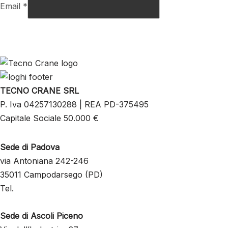
Email
*
INVIA
TECNO CRANE SRL
P. Iva 04257130288 | REA PD-375495
Capitale Sociale 50.000 €
Sede di Padova
via Antoniana 242-246
35011 Campodarsego (PD)
Tel.
+39 049 8803197
info@tecnocrane.it
Sede di Ascoli Piceno