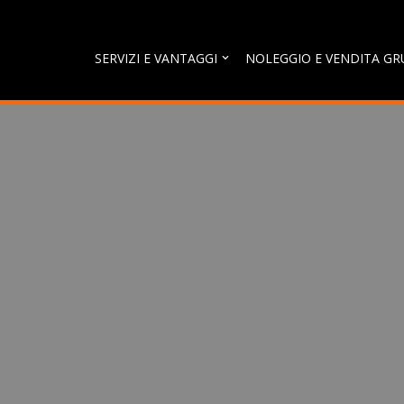
Vai
SERVIZI E VANTAGGI
NOLEGGIO E VENDITA GR
al
contenuto