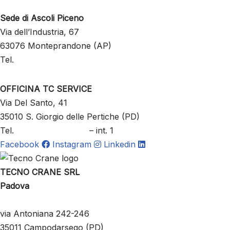
info@tecnocrane.it
Sede di Ascoli Piceno
Via dell’Industria, 67
63076 Monteprandone (AP)
Tel.
+39 333 2134045
OFFICINA TC SERVICE
Via Del Santo, 41
35010 S. Giorgio delle Pertiche (PD)
Tel.
+39 049 8803197
– int. 1
Facebook
Instagram
Linkedin
TECNO CRANE SRL
Padova
via Antoniana 242-246
35011 Campodarsego (PD)