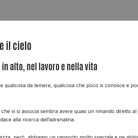
 il cielo
n alto, nel lavoro e nella vita
ome qualcosa da temere, qualcosa che poco si conosce e p
ò che vi si associa sembra avere quasi un rimando diretto al 
dace alla ricerca dell’adrenalina.
tezza, però, abbiamo un rapporto molto speciale e ne abbia