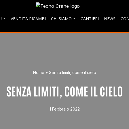
U
VENDITA RICAMBI
CHI SIAMO
CANTIERI
NEWS
CON
Home
»
Senza limiti, come il cielo
SENZA LIMITI, COME IL CIELO
1 Febbraio 2022