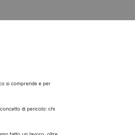
oco si comprende e per
concetto di pericolo: chi
mo fatto un lavoro, oltre