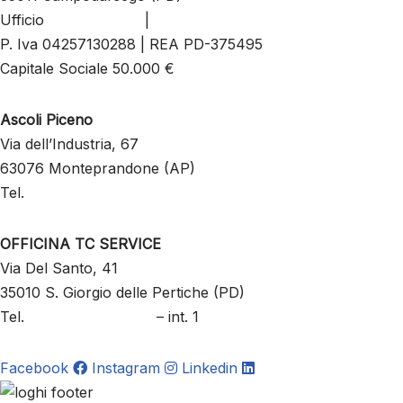
Ufficio
049 8803197
|
info@tecnocrane.it
P. Iva 04257130288 | REA PD-375495
Capitale Sociale 50.000 €
Ascoli Piceno
Via dell’Industria, 67
63076 Monteprandone (AP)
Tel.
+39 333 2134045
OFFICINA TC SERVICE
Via Del Santo, 41
35010 S. Giorgio delle Pertiche (PD)
Tel.
+39 049 8803197
– int. 1
Facebook
Instagram
Linkedin