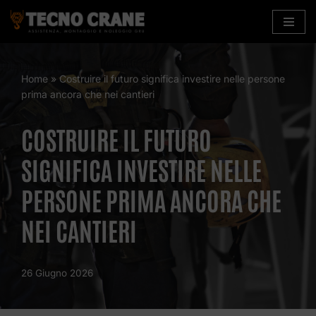
Vai
al
contenuto
Home
»
Costruire il futuro significa investire nelle persone
prima ancora che nei cantieri
COSTRUIRE IL FUTURO
SIGNIFICA INVESTIRE NELLE
PERSONE PRIMA ANCORA CHE
NEI CANTIERI
26 Giugno 2026