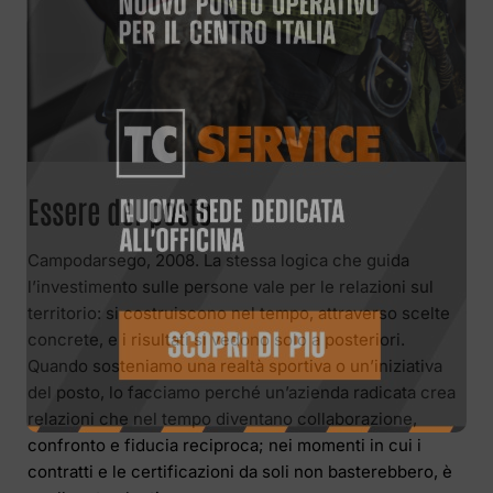
Essere del posto
Campodarsego, 2008. La stessa logica che guida
l’investimento sulle persone vale per le relazioni sul
territorio: si costruiscono nel tempo, attraverso scelte
concrete, e i risultati si vedono solo a posteriori.
Quando sosteniamo una realtà sportiva o un’iniziativa
del posto, lo facciamo perché un’azienda radicata crea
relazioni che nel tempo diventano collaborazione,
confronto e fiducia reciproca; nei momenti in cui i
contratti e le certificazioni da soli non basterebbero, è